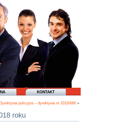
JNA
KONTAKT
Dyrektywa policyjna – dyrektywa nr 2016/680
»
018 roku