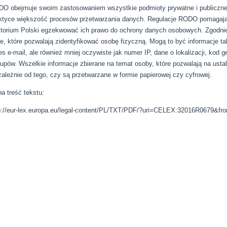
O obejmuje swoim zastosowaniem wszystkie podmioty prywatne i publiczne,
ktyce większość procesów przetwarzania danych. Regulacje RODO pomagaj
ytorium Polski egzekwować ich prawo do ochrony danych osobowych. Zgodnie
e, które pozwalają zidentyfikować osobę fizyczną. Mogą to być informacje ta
es e-mail, ale również mniej oczywiste jak numer IP, dane o lokalizacji, kod g
upów. Wszelkie informacje zbierane na temat osoby, które pozwalają na usta
zależnie od tego, czy są przetwarzane w formie papierowej czy cyfrowej.
na treść tekstu:
p://eur-lex.europa.eu/legal-content/PL/TXT/PDF/?uri=CELEX:32016R0679&f