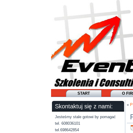
START
O FIR
«
P
Skontaktuj się z nami:
Jesteśmy stale gotowi by pomagać
tel. 608036101
tel.698642854