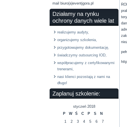
mail biuro(a)eventjgora.pl
ROD
pra
Działamy na rynku
ter
ochrony danych wiele lat
dan
adr
realizujemy audyty,
zak
organizujemy szkolenia,
nie
przygotowujemy dokumentację,
peł
świadczymy outsourcing IOD,
htt
współpracujemy z certyfikowanymi
trenerami,
nasi klienci pozostają z nami na
długo!
Zaplanuj szkolenie:
styczeń 2018
P
W
Ś
C
P
S
N
1
2
3
4
5
6
7