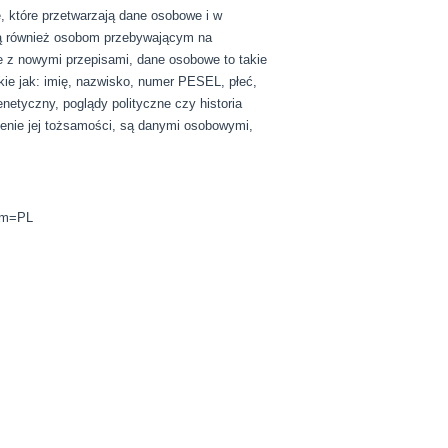
 które przetwarzają dane osobowe i w
ą również osobom przebywającym na
 z nowymi przepisami, dane osobowe to takie
kie jak: imię, nazwisko, numer PESEL, płeć,
enetyczny, poglądy polityczne czy historia
lenie jej tożsamości, są danymi osobowymi,
rom=PL