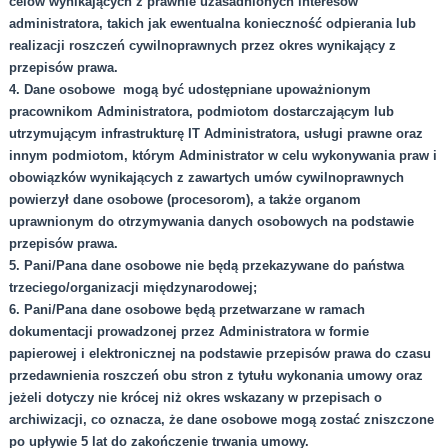
celów wynikających z prawnie uzasadnionych interesów
administratora, takich jak ewentualna konieczność odpierania lub
realizacji roszczeń cywilnoprawnych przez okres wynikający z
przepisów prawa.
4. Dane osobowe mogą być udostępniane upoważnionym
pracownikom Administratora, podmiotom dostarczającym lub
utrzymującym infrastrukturę IT Administratora, usługi prawne oraz
innym podmiotom, którym Administrator w celu wykonywania praw i
obowiązków wynikających z zawartych umów cywilnoprawnych
powierzył dane osobowe (procesorom), a także organom
uprawnionym do otrzymywania danych osobowych na podstawie
przepisów prawa.
5. Pani/Pana dane osobowe nie będą przekazywane do państwa
trzeciego/organizacji międzynarodowej;
6. Pani/Pana dane osobowe będą przetwarzane w ramach
dokumentacji prowadzonej przez Administratora w formie
papierowej i elektronicznej na podstawie przepisów prawa do czasu
przedawnienia roszczeń obu stron z tytułu wykonania umowy oraz
jeżeli dotyczy nie krócej niż okres wskazany w przepisach o
archiwizacji, co oznacza, że dane osobowe mogą zostać zniszczone
po upływie 5 lat do zakończenie trwania umowy.