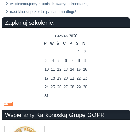
współpracujemy z certyfikowanymi trenerami,
nasi klienci pozostają z nami na długo!
Zaplanuj szkolenie:
sierpień 2026
P
W
Ś
C
P
S
N
1
2
3
4
5
6
7
8
9
10
11
12
13
14
15
16
17
18
19
20
21
22
23
24
25
26
27
28
29
30
31
« maj
Wspieramy Karkonoską Grupę GOPR