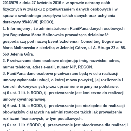
2016/679 z dnia 27 kwietnia 2016 r. w sprawie ochrony osób
fizycznych w związku z przetwarzaniem danych osobowych i w
sprawie swobodnego przepływu takich danych oraz uchylenia
dyrektywy 95/46/WE (RODO),
1. Informujemy , że administratorem Pani/Pana danych osobowych
jest Bogusława Marta Malinowska prowadzącą działalność
gospodarczą pod nazwą Event Szkolenia i Consulting Bogusława
Marta Malinowska z siedzibą w Jeleniej Górze, ul A. Struga 23 a, 58-
560 Jelenia Góra.
2. Przetwarzane dane osobowe obejmują: imię, nazwisko, adres,
numer telefonu, adres e-mail, numer NIP, REGON.
3. Pani/Pana dane osobowe przetwarzane będą w celu realizacji
umowy wykonania usługi, o której mowa powyżej, jej rozliczenia i
kontroli dokonywanych przez uprawnione organy na podstawie:
a) 6 ust. 1 lit. b RODO, tj. przetwarzanie jest konieczne do realizacji
umowy cywilnoprawnej,
b) 6 ust. 1 lit. c RODO, tj. przetwarzanie jest niezbędne do realizacji
obowiązków ciążących na administratorze takich jak prowadzenie
rozliczeń finansowych, w tym podatkowych.
c) 6 ust. 1 lit. f RODO, tj. przetwarzanie jest nieodzowne dla realizacji