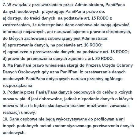
7. W związku z przetwarzaniem przez Administratora, Pani/Pana
danych osobowych, przysługuje Pani/Panu prawo do:
a) dostępu do treści danych, na podstawie art. 15 RODO z
zastrzeżeniem, że udostępniane dane osobowe nie mogą ujawniać
informacji niejawnych, ani naruszać tajemnic prawnie chronionych,
do których zachowania zobowiązany jest Administrator,
b) sprostowania danych, na podstawie art. 16 RODO;
c) ograniczenia przetwarzania danych, na podstawie art. 18 RODO;
d) prawo do przenoszenia danych zgodnie z art. 20 RODO.
8. Ma Pan/Pani prawo wniesienia skargi do Prezesa Urzędu Ochrony
Danych Osobowych gdy uzna Pani/Pan, iż przetwarzanie danych
osobowych Pani/Pana dotyczących narusza przepisy ogólnego
rozporządzenia
9. Podanie przez Panią/Pana danych osobowych do celów o których
mowa w pkt. 4 jest dobrowolne, jednak niepodanie danych o których
mowa w lit a i b będzie skutkowało brakiem możliwości zawarcia i
realizacji umowy.
10. Dane osobowe nie będą wykorzystywane do profilowania ani
innych podobnych metod zautomatyzowanego przetwarzania danych
osobowych.