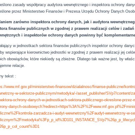
eślono zasady współpracy audytora wewnętrznego i inspektora ochrony dany
eślone przez Ministerstwo Finansów i Prezesa Urzędu Ochrony Danych Oso
aniem zarówno inspektora ochrony danych, jak i audytora wewnętrznego
tora finansów publicznych w zgodnej z prawem realizacji celów i zadań 
nętrznych i inspektorów ochrony danych powinny być komplementarne
ałający w jednostkach sektora finansów publicznych inspektor ochrony danyc
by wspierające kierownictwo jednostki w zgodnej z prawem realizacji jej cel
ich obowiązków, które niekiedy są zbieżne. Dlatego tak ważne jest, by właści
jemne relacje.
ny tekst :
ps://www.mf.gov.pl/ministerstwo-finansow/dzialalnosc/finanse-publiczne/kontr
netrzny-w-sektorze-publicznym/metodyka/-/asset_publisher/SVp7/content/za
pektora-ochrony-danych-w-jednostkach-sektora-publicznego-okreslone-przez-m
rony-danych-osobowych?redirect=https%3A%2F%2Fwww.mf.gov.pl%2Fminist
liczne%2Fkontrola-zarzadcza-i-audyt-wewnetrzny%2Faudyt-wewnetrzny-w-se
blicznym%2Fmetodyka%3Fp_p_id%3D101_INSTANCE_SVp7%26p_p_lifecyc
26p_p_col_count%3D1