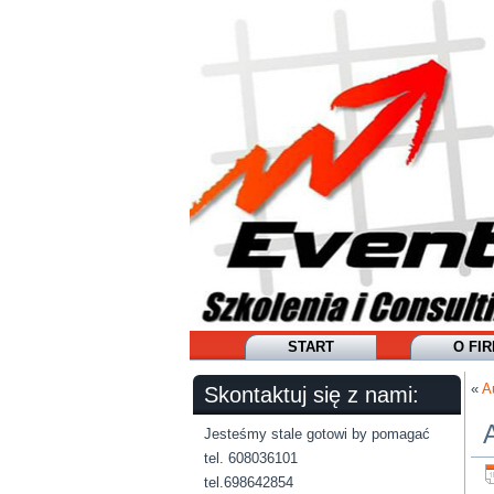
START
O FIR
«
A
Skontaktuj się z nami:
Jesteśmy stale gotowi by pomagać
tel. 608036101
tel.698642854