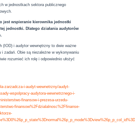
ch w jednostkach sektora publicznego
bowych.
 jest wspieranie kierownika jednostki
tej jednostki. Dlatego działania audytorów
.
h (IOD) i audytor wewnętrzny to dwie ważne
ów i zadań. Obie są niezależne w wykonywaniu
wie rozumieć ich rolę i odpowiednio ułożyć
ola-zarzadcza-i-audyt-wewnetrzny/audyt-
sady-wspolpracy-audytora-wewnetrznego-i-
inisterstwo-finansow-i-prezesa-urzedu-
erstwo-finansow%2Fdzialalnosc%2Ffinanse-
ktorze-
le%3D0%26p_p_state%3Dnormal%26p_p_mode%3Dview%26p_p_col_id%3D