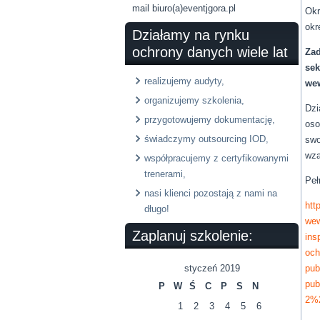
mail biuro(a)eventjgora.pl
Okr
okr
Działamy na rynku
ochrony danych wiele lat
Zad
sek
realizujemy audyty,
wew
organizujemy szkolenia,
Dzi
przygotowujemy dokumentację,
oso
świadczymy outsourcing IOD,
swo
wza
współpracujemy z certyfikowanymi
trenerami,
Peł
nasi klienci pozostają z nami na
htt
długo!
wew
Zaplanuj szkolenie:
ins
och
styczeń 2019
pub
pu
P
W
Ś
C
P
S
N
2%
1
2
3
4
5
6