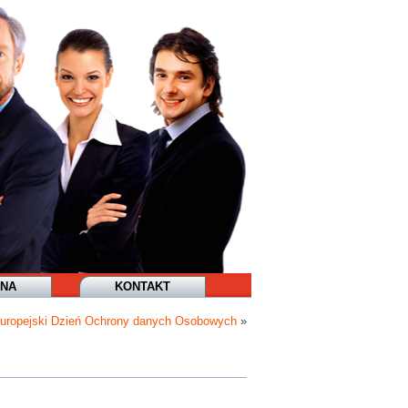
JNA
KONTAKT
uropejski Dzień Ochrony danych Osobowych
»