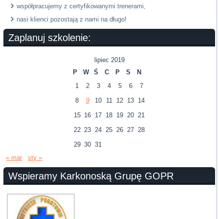
współpracujemy z certyfikowanymi trenerami,
nasi klienci pozostają z nami na długo!
Zaplanuj szkolenie:
lipiec 2019
P
W
Ś
C
P
S
N
1
2
3
4
5
6
7
8
9
10
11
12
13
14
15
16
17
18
19
20
21
22
23
24
25
26
27
28
29
30
31
« mar
sty »
Wspieramy Karkonoską Grupę GOPR