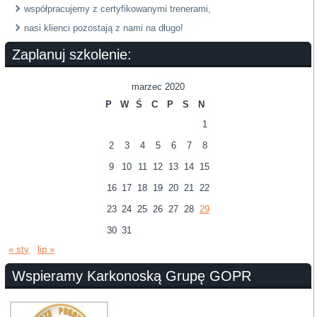
współpracujemy z certyfikowanymi trenerami,
nasi klienci pozostają z nami na długo!
Zaplanuj szkolenie:
marzec 2020
P
W
Ś
C
P
S
N
1
2
3
4
5
6
7
8
9
10
11
12
13
14
15
16
17
18
19
20
21
22
23
24
25
26
27
28
29
30
31
« sty
lip »
Wspieramy Karkonoską Grupę GOPR